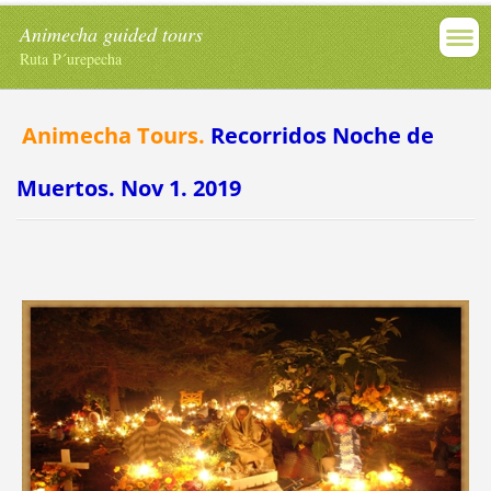
Animecha guided tours
Ruta P´urepecha
Animecha Tours.
Recorridos Noche de
Muertos. Nov 1. 2019