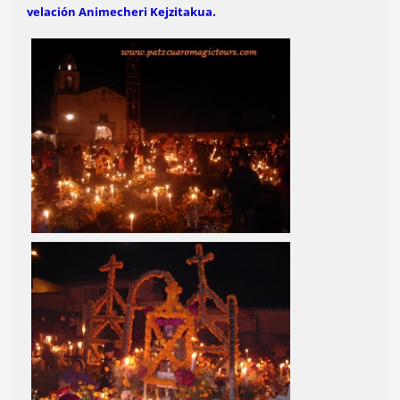
velación Animecheri Kejzitakua.